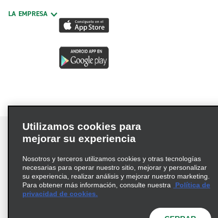
LA EMPRESA
Utilizamos cookies para
mejorar su experiencia
Nosotros y terceros utilizamos cookies y otras tecnologías
Términos de uso
Política de privacidad
necesarias para operar nuestro sitio, mejorar y personalizar
Política de cookies
su experiencia, realizar análisis y mejorar nuestro marketing.
Para obtener más información, consulte nuestra
Política de
Información de Salud del Consumidor
privacidad de cookies.
Opciones de privacidad
AdChoices