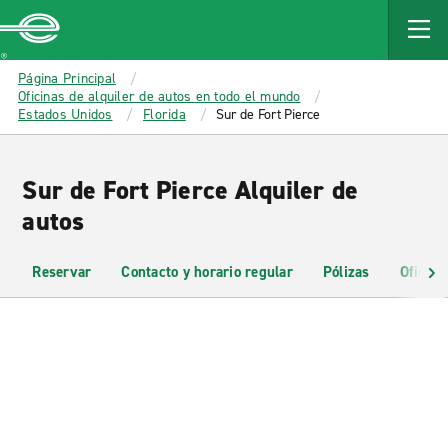
MAIN
CONTENT
Enterprise
Página Principal
Oficinas de alquiler de autos en todo el mundo
Estados Unidos
Florida
Sur de Fort Pierce
Sur de Fort Pierce Alquiler de
autos
Reservar
Contacto y horario regular
Pólizas
Oficina