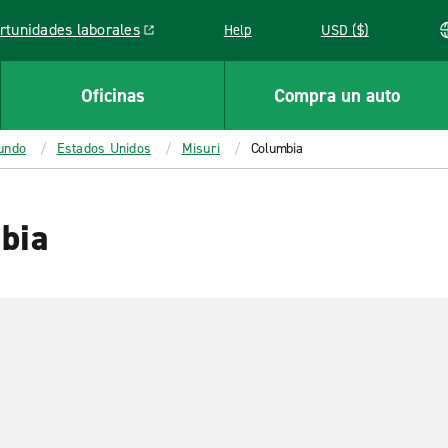
rtunidades laborales
Help
USD ($)
k opens in a new window
Oficinas
Compra un auto
mundo
Estados Unidos
Misuri
Columbia
bia