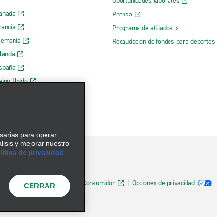
Oportunidades laborales
Canadá
Prensa
rancia
Programa de afiliados
lemania
Recaudación de fondos para deportes 
rlanda
España
eino Unido
esarias para operar
álisis y mejorar nuestro
ítica de privacidad
Información de Salud del Consumidor
Opciones de privacidad
CERRAR