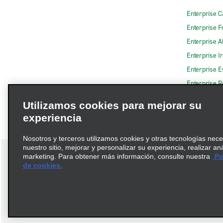
Enterprise 
Enterprise F
Enterprise A
Enterprise I
Enterprise 
Enterprise R
Utilizamos cookies para mejorar su
experiencia
Nosotros y terceros utilizamos cookies y otras tecnologías nec
nuestro sitio, mejorar y personalizar su experiencia, realizar an
marketing. Para obtener más información, consulte nuestra
Pol
de cookies.
Términos de uso
Política de privacidad
Política de cookies
© 2026 Enterprise Holdings, Inc. Todos los derechos reservados