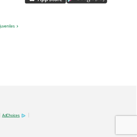
juveniles
AdChoices