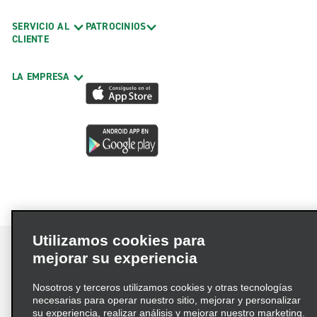
SERVICIO AL
PATROCINIOS
CLIENTE
LA EMPRESA
Utilizamos cookies para
mejorar su experiencia
Nosotros y terceros utilizamos cookies y otras tecnologías
Términos de uso
Política de privacidad
necesarias para operar nuestro sitio, mejorar y personalizar
Política de cookies
su experiencia, realizar análisis y mejorar nuestro marketing.