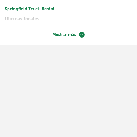
Springfield Truck Rental
Oficinas locales
Ozark
Mostrar más
Springfield Campbell Ave.
Springfield Kearney St.
Springfield Sunshine St.