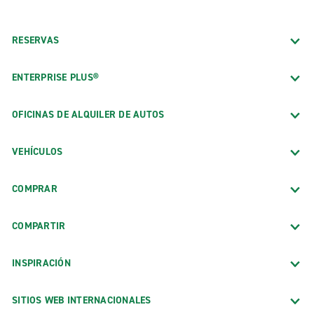
Apto. Reg. de Dickinson-Theodore Roosevelt (DIK)
Oficinas de alquiler de camiones
RESERVAS
West Fargo Truck Rental
Oficinas locales
ENTERPRISE PLUS®
Bismarck
OFICINAS DE ALQUILER DE AUTOS
Dickinson
VEHÍCULOS
Fargo, 45th St.
Fargo, Main Ave.
COMPRAR
Grand Forks
Minot
COMPARTIR
INSPIRACIÓN
SITIOS WEB INTERNACIONALES