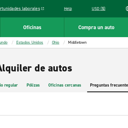
rtunidades laborales
Help
USD ($)
k opens in a new window
Oficinas
Compra un auto
mundo
Estados Unidos
Ohio
Middletown
lquiler de autos
io regular
Pólizas
Oficinas cercanas
Preguntas frecuent