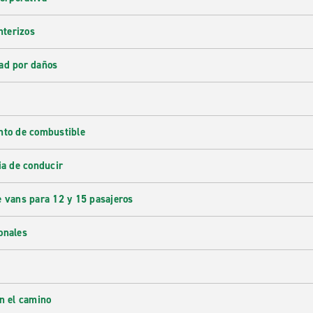
nterizos
ad por daños
nto de combustible
ia de conducir
e vans para 12 y 15 pasajeros
onales
en el camino