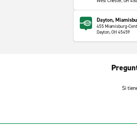
West Chester, OH 45
Dayton, Miamisbur
455 Miamisburg-Cente
Dayton, OH 45459
Pregunt
Si tie