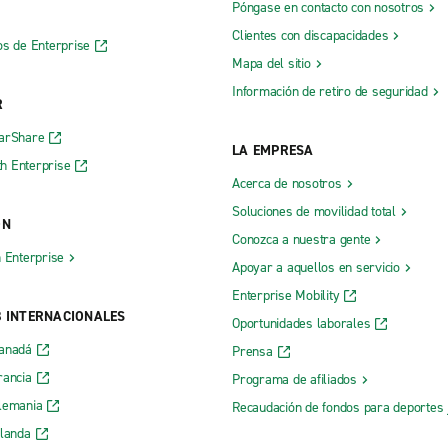
Póngase en contacto con nosotros
Clientes con discapacidades
os de Enterprise
Mapa del sitio
Información de retiro de seguridad
R
CarShare
LA EMPRESA
h Enterprise
Acerca de nosotros
Soluciones de movilidad total
ÓN
Conozca a nuestra gente
h Enterprise
Apoyar a aquellos en servicio
Enterprise Mobility
B INTERNACIONALES
Oportunidades laborales
Canadá
Prensa
rancia
Programa de afiliados
lemania
Recaudación de fondos para deportes 
rlanda