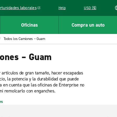
rtunidades laborales
Help
USD ($)
k opens in a new window
Oficinas
Compra un auto
Todos los Camiones – Guam
iones – Guam
r artículos de gran tamaño, hacer escapadas
io, la potencia y la durabilidad que puede
a en cuenta que las oficinas de Enterprise no
 ni remolcarlo con enganches.
es