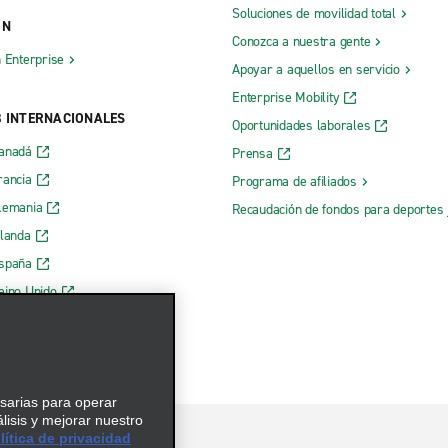
Soluciones de movilidad total
ÓN
Conozca a nuestra gente
h Enterprise
Apoyar a aquellos en servicio
Enterprise Mobility
B INTERNACIONALES
Oportunidades laborales
Canadá
Prensa
rancia
Programa de afiliados
lemania
Recaudación de fondos para deportes 
rlanda
España
eino Unido
esarias para operar
álisis y mejorar nuestro
ítica de privacidad