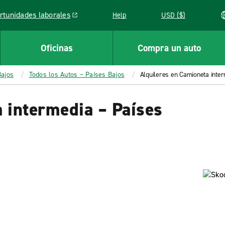
rtunidades laborales
Help
USD ($)
k opens in a new window
Oficinas
Compra un auto
Bajos
Todos los Autos – Países Bajos
Alquileres en Camioneta inte
 intermedia – Países