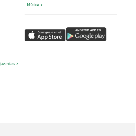
Música
juveniles