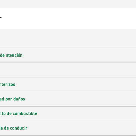
r
 de atención
nterizos
ad por daños
nto de combustible
ia de conducir