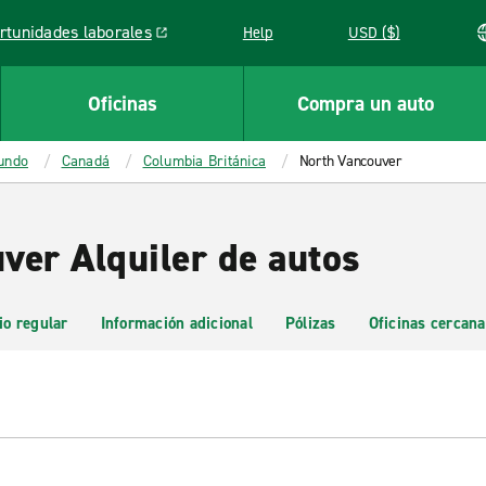
rtunidades laborales
Help
USD ($)
k opens in a new window
Oficinas
Compra un auto
mundo
Canadá
Columbia Británica
North Vancouver
ver Alquiler de autos
io regular
Información adicional
Pólizas
Oficinas cercana