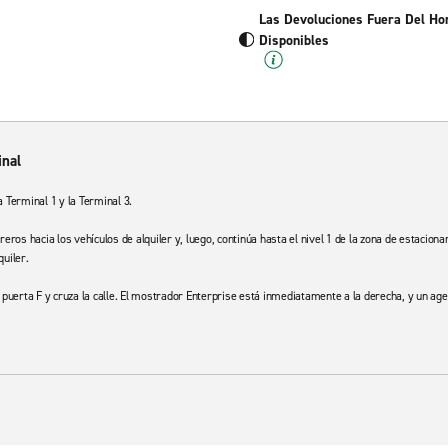
Las Devoluciones Fuera Del Ho
Disponibles
inal
 Terminal 1 y la Terminal 3.
etreros hacia los vehículos de alquiler y, luego, continúa hasta el nivel 1 de la zona de estacio
quiler.
 la puerta F y cruza la calle. El mostrador Enterprise está inmediatamente a la derecha, y un ag