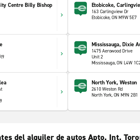
ity Centre Billy Bishop
Etobicoke, Carlingvi
163 Carlingview Dr
Etobicoke, ON M9W 5E7
e
Mississauga, Dixie A
1475 Aerowood Drive
R9
Unit 2
Mississauga, ON L4W 1C
lea
North York, Weston
st
2610 Weston Rd
North York, ON M9N 2B1
Z9
tes del alquiler de autos Apto. Int. Tor