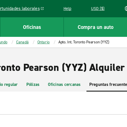
rtunidades laborales
Help
USD ($)
k opens in a new window
Oficinas
Compra un auto
mundo
Canadá
Ontario
Apto. Int. Toronto Pearson (YYZ)
ronto Pearson (YYZ) Alquiler
io regular
Pólizas
Oficinas cercanas
Preguntas frecuent