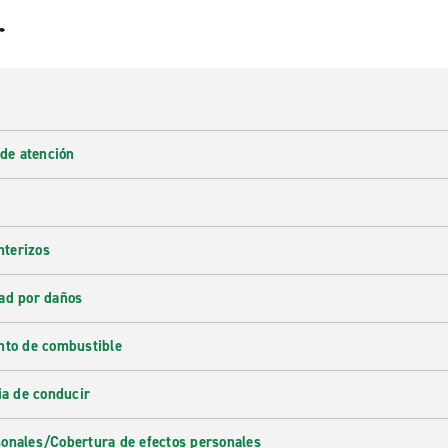
r
 de atención
nterizos
ad por daños
nto de combustible
ia de conducir
onales/Cobertura de efectos personales