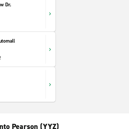
ew Dr.
utomall
2
onto Pearson (YYZ)