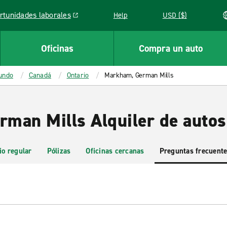
rtunidades laborales
Help
USD ($)
k opens in a new window
Oficinas
Compra un auto
mundo
Canadá
Ontario
Markham, German Mills
man Mills Alquiler de autos
io regular
Pólizas
Oficinas cercanas
Preguntas frecuent