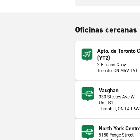
Oficinas cercanas
Apto. de Toronto C
(YTZ)
2 Eireann Quay
Toronto, ON M5V 1A1
Vaughan
330 Steeles Ave W
Unit B1
Thornhill, ON L4J 6
North York Centr
5150 Yonge Street