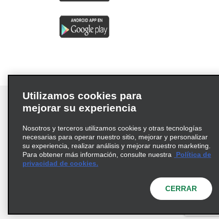
Utilizamos cookies para
mejorar su experiencia
Nosotros y terceros utilizamos cookies y otras tecnologías
Términos de uso
Política de privacidad
necesarias para operar nuestro sitio, mejorar y personalizar
Política de cookies
su experiencia, realizar análisis y mejorar nuestro marketing.
Para obtener más información, consulte nuestra
Política de
Información de Salud del Consumidor
privacidad de cookies.
Opciones de privacidad
AdChoices
© 2026 Enterprise Holdings, Inc. Todos los derechos
CERRAR
reservados