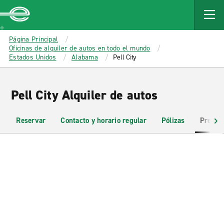
MAIN
CONTENT
Enterprise
Página Principal
Oficinas de alquiler de autos en todo el mundo
Estados Unidos
Alabama
Pell City
Pell City Alquiler de autos
Reservar
Contacto y horario regular
Pólizas
Pregun