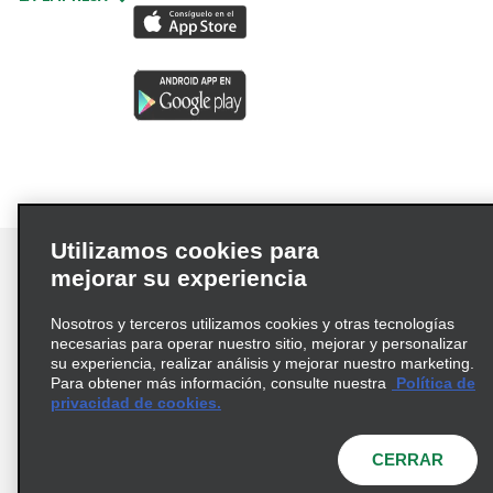
Utilizamos cookies para
mejorar su experiencia
Nosotros y terceros utilizamos cookies y otras tecnologías
Términos de uso
Política de privacidad
necesarias para operar nuestro sitio, mejorar y personalizar
Política de cookies
su experiencia, realizar análisis y mejorar nuestro marketing.
Para obtener más información, consulte nuestra
Política de
Información de Salud del Consumidor
privacidad de cookies.
Opciones de privacidad
AdChoices
© 2026 Enterprise Holdings, Inc. Todos los derechos
CERRAR
reservados