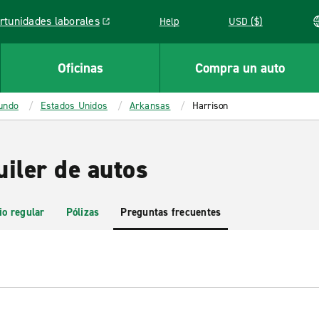
rtunidades laborales
Help
USD ($)
k opens in a new window
Oficinas
Compra un auto
mundo
Estados Unidos
Arkansas
Harrison
iler de autos
io regular
Pólizas
Preguntas frecuentes