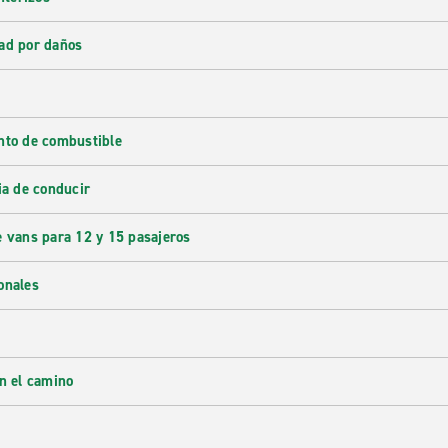
ad por daños
nto de combustible
ia de conducir
e vans para 12 y 15 pasajeros
onales
en el camino