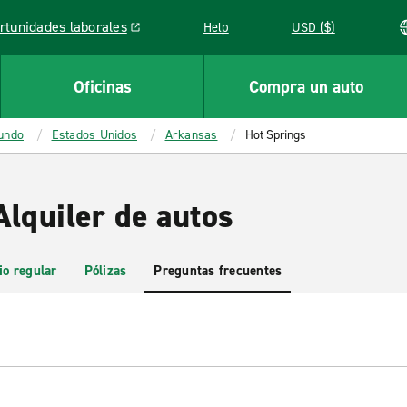
rtunidades laborales
Help
USD ($)
k opens in a new window
Oficinas
Compra un auto
mundo
Estados Unidos
Arkansas
Hot Springs
Alquiler de autos
io regular
Pólizas
Preguntas frecuentes