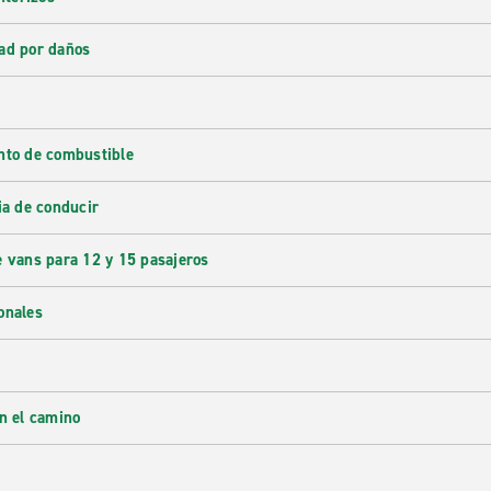
ad por daños
nto de combustible
ia de conducir
e vans para 12 y 15 pasajeros
onales
en el camino