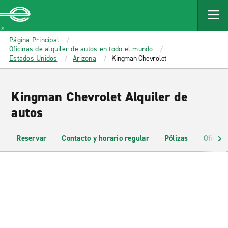
MAIN
CONTENT
Enterprise
Página Principal
Oficinas de alquiler de autos en todo el mundo
Estados Unidos
Arizona
Kingman Chevrolet
Kingman Chevrolet Alquiler de
autos
Reservar
Contacto y horario regular
Pólizas
Oficina