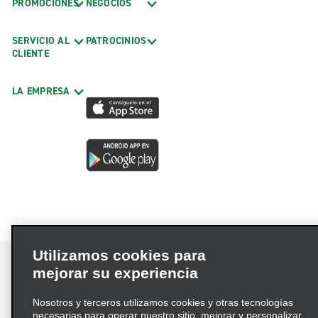
PROMOCIONES
NEGOCIOS
SERVICIO AL
PATROCINIOS
CLIENTE
LA EMPRESA
Utilizamos cookies para
mejorar su experiencia
Nosotros y terceros utilizamos cookies y otras tecnologías
Términos de uso
Política de privacidad
necesarias para operar nuestro sitio, mejorar y personalizar