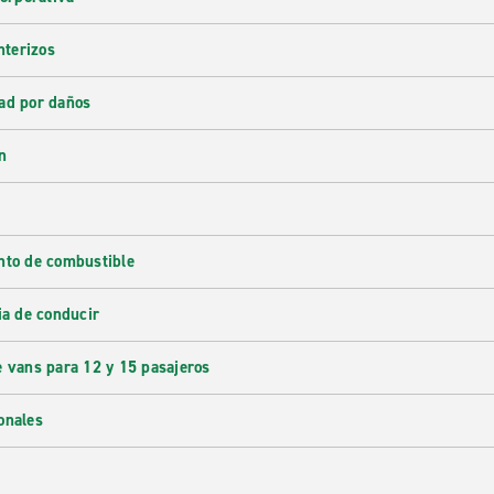
nterizos
ad por daños
n
nto de combustible
ia de conducir
e vans para 12 y 15 pasajeros
onales