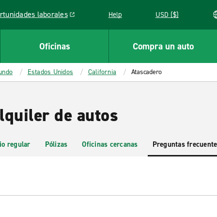
rtunidades laborales
Help
USD ($)
k opens in a new window
Oficinas
Compra un auto
mundo
Estados Unidos
California
Atascadero
lquiler de autos
io regular
Pólizas
Oficinas cercanas
Preguntas frecuent