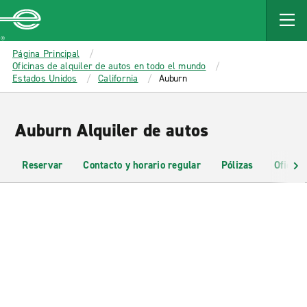
MAIN
CONTENT
Enterprise
Página Principal
Oficinas de alquiler de autos en todo el mundo
Estados Unidos
California
Auburn
Auburn Alquiler de autos
Reservar
Contacto y horario regular
Pólizas
Oficina