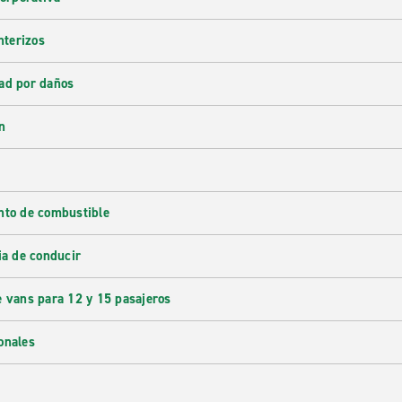
nterizos
ad por daños
n
nto de combustible
ia de conducir
e vans para 12 y 15 pasajeros
onales