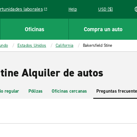
rtunidades laborales
Help
USD ($)
k opens in a new window
Oficinas
Compra un auto
mundo
Estados Unidos
California
Bakersfield Stine
tine Alquiler de autos
io regular
Pólizas
Oficinas cercanas
Preguntas frecuent