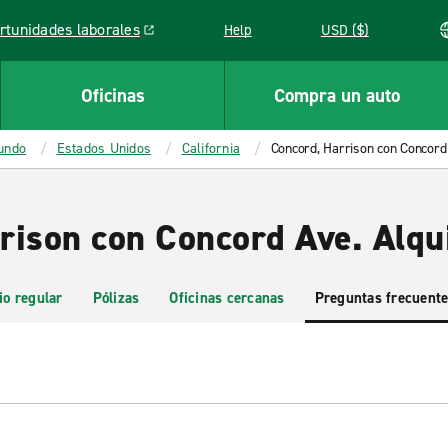
rtunidades laborales
Help
USD ($)
k opens in a new window
Oficinas
Compra un auto
mundo
Estados Unidos
California
Concord, Harrison con Concord
rison con Concord Ave. Alqui
io regular
Pólizas
Oficinas cercanas
Preguntas frecuent