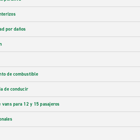
nterizos
ad por daños
n
nto de combustible
ia de conducir
e vans para 12 y 15 pasajeros
onales