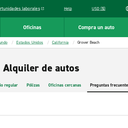
rtunidades laborales
Help
USD ($)
k opens in a new window
Oficinas
Compra un auto
mundo
Estados Unidos
California
Grover Beach
 Alquiler de autos
io regular
Pólizas
Oficinas cercanas
Preguntas frecuent