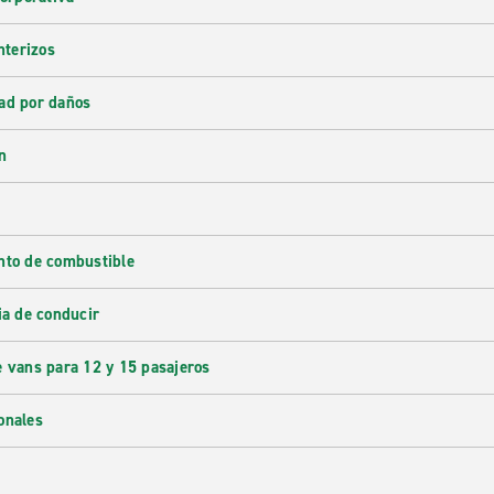
nterizos
ad por daños
n
nto de combustible
ia de conducir
e vans para 12 y 15 pasajeros
onales