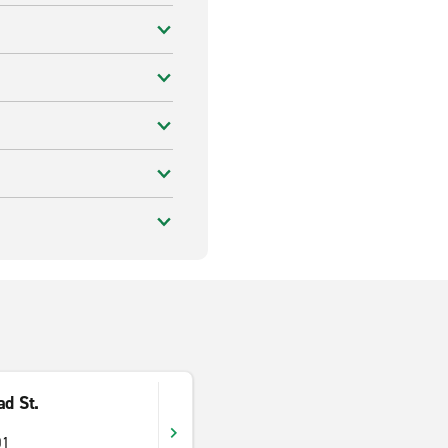
ad St.
01