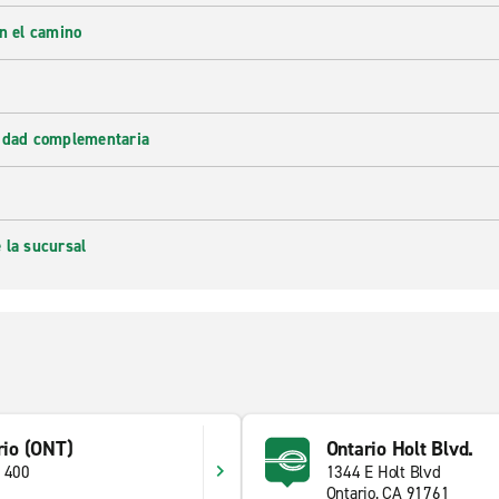
en el camino
lidad complementaria
 la sucursal
rio (ONT)
Ontario Holt Blvd.
e 400
1344 E Holt Blvd
Ontario, CA 91761