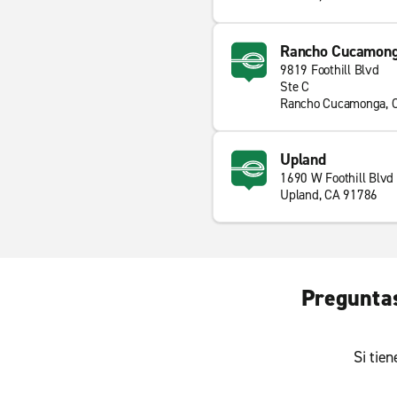
Rancho Cucamon
9819 Foothill Blvd
Ste C
Rancho Cucamonga, 
Upland
1690 W Foothill Blvd
Upland, CA 91786
Preguntas
Si tie