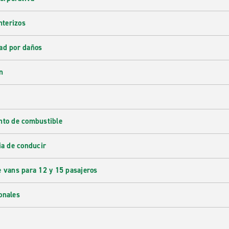
nterizos
ad por daños
n
nto de combustible
ia de conducir
e vans para 12 y 15 pasajeros
onales