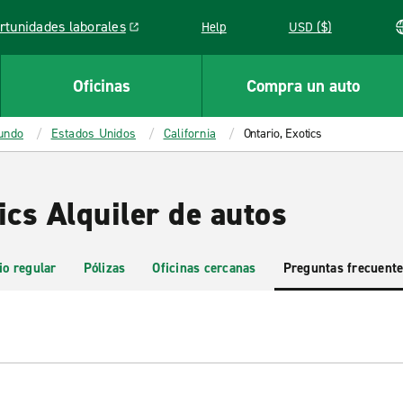
rtunidades laborales
Help
USD ($)
k opens in a new window
Oficinas
Compra un auto
mundo
Estados Unidos
California
Ontario, Exotics
ics Alquiler de autos
io regular
Pólizas
Oficinas cercanas
Preguntas frecuent