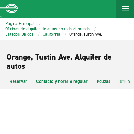
MAIN
CONTENT
Enterprise
Página Principal
Oficinas de alquiler de autos en todo el mundo
Estados Unidos
California
Orange, Tustin Ave.
Orange, Tustin Ave. Alquiler de
autos
Reservar
Contacto y horario regular
Pólizas
Oficina