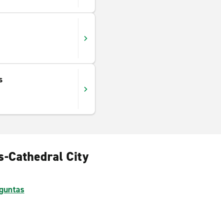
s
s-Cathedral City
guntas