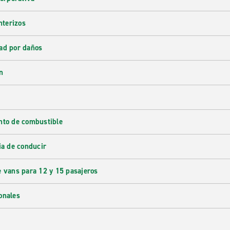
nterizos
ad por daños
n
nto de combustible
ia de conducir
e vans para 12 y 15 pasajeros
onales