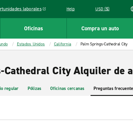
rtunidades laborales
Help
USD ($)
k opens in a new window
Oficinas
Compra un auto
mundo
Estados Unidos
California
Palm Springs-Cathedral City
-Cathedral City Alquiler de 
io regular
Pólizas
Oficinas cercanas
Preguntas frecuent