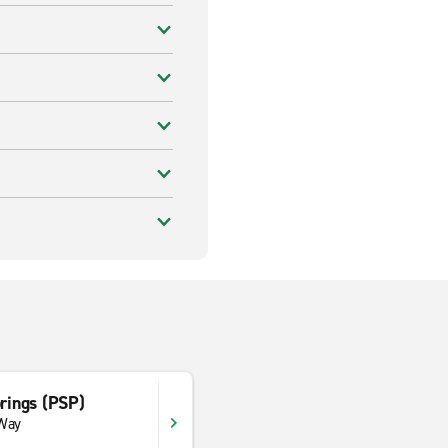
prings (PSP)
 Way