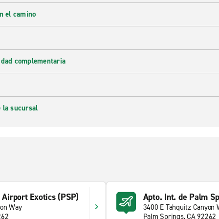
en el camino
lidad complementaria
 la sucursal
 Airport Exotics (PSP)
Apto. Int. de Palm S
yon Way
3400 E Tahquitz Canyon
262
Palm Springs, CA 92262