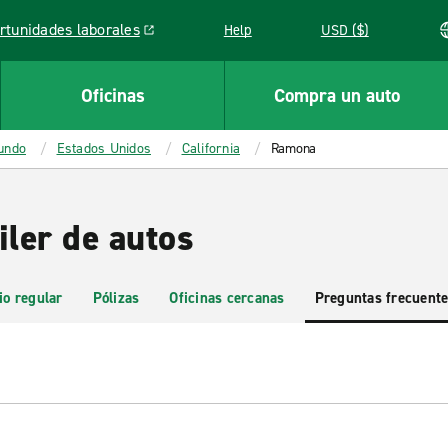
rtunidades laborales
Help
USD ($)
k opens in a new window
Oficinas
Compra un auto
mundo
Estados Unidos
California
Ramona
ler de autos
io regular
Pólizas
Oficinas cercanas
Preguntas frecuent