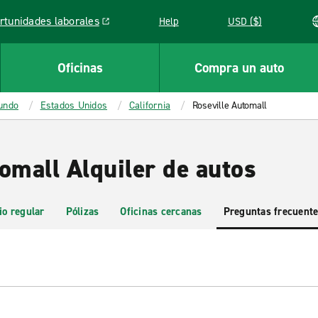
rtunidades laborales
Help
USD ($)
k opens in a new window
Oficinas
Compra un auto
mundo
Estados Unidos
California
Roseville Automall
omall Alquiler de autos
io regular
Pólizas
Oficinas cercanas
Preguntas frecuent