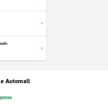
coln
le Automall
guntas