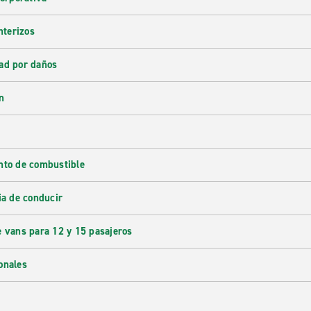
nterizos
ad por daños
n
nto de combustible
ia de conducir
e vans para 12 y 15 pasajeros
onales