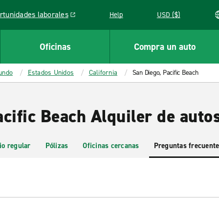
rtunidades laborales
Help
USD ($)
k opens in a new window
Oficinas
Compra un auto
mundo
Estados Unidos
California
San Diego, Pacific Beach
cific Beach Alquiler de auto
io regular
Pólizas
Oficinas cercanas
Preguntas frecuent