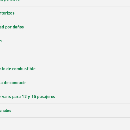
nterizos
ad por daños
n
nto de combustible
ia de conducir
e vans para 12 y 15 pasajeros
onales