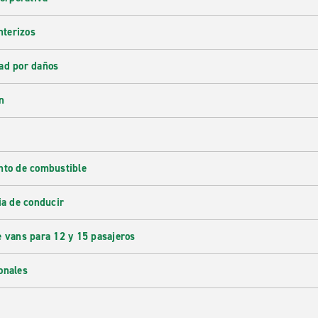
nterizos
ad por daños
n
nto de combustible
ia de conducir
e vans para 12 y 15 pasajeros
onales