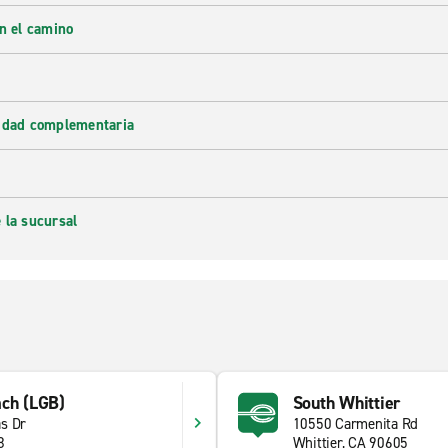
en el camino
lidad complementaria
 la sucursal
ach (LGB)
South Whittier
s Dr
10550 Carmenita Rd
8
Whittier, CA 90605