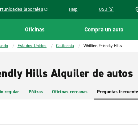
rtunidades laborales
Help
USD ($)
k opens in a new window
Oficinas
Compra un auto
mundo
Estados Unidos
California
Whittier, Friendly Hills
endly Hills Alquiler de autos
io regular
Pólizas
Oficinas cercanas
Preguntas frecuent