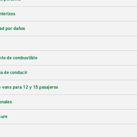
nterizos
ad por daños
nto de combustible
ia de conducir
e vans para 12 y 15 pasajeros
onales
sure