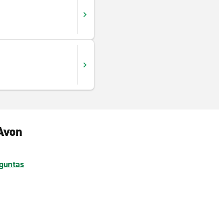
 Avon
guntas