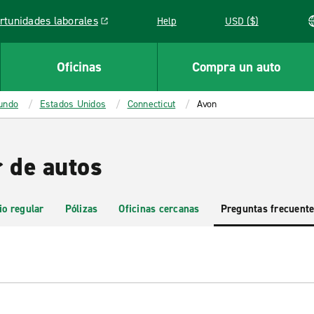
rtunidades laborales
Help
USD ($)
k opens in a new window
Oficinas
Compra un auto
mundo
Estados Unidos
Connecticut
Avon
r de autos
io regular
Pólizas
Oficinas cercanas
Preguntas frecuent