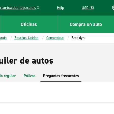
rtunidades laborales
Help
USD ($)
k opens in a new window
Oficinas
Compra un auto
mundo
Estados Unidos
Connecticut
Brooklyn
uiler de autos
io regular
Pólizas
Preguntas frecuentes