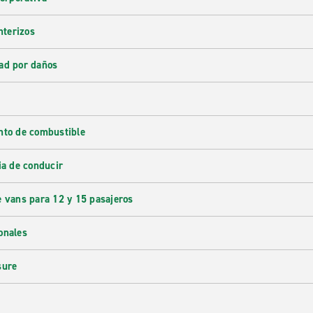
nterizos
ad por daños
nto de combustible
ia de conducir
e vans para 12 y 15 pasajeros
onales
sure