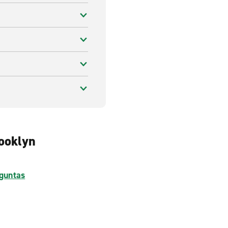
rooklyn
guntas