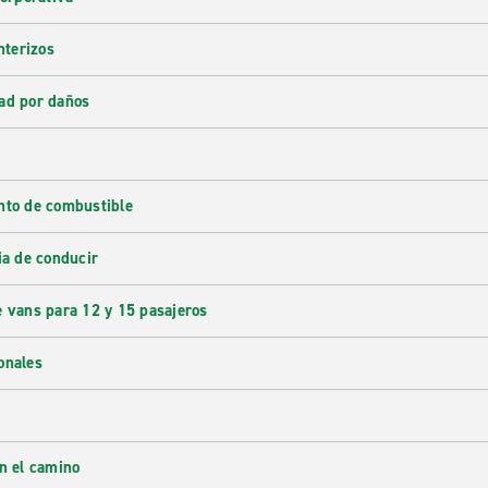
nterizos
ad por daños
nto de combustible
ia de conducir
e vans para 12 y 15 pasajeros
onales
en el camino