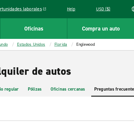
rtunidades laborales
Help
USD ($)
k opens in a new window
Oficinas
Compra un auto
mundo
Estados Unidos
Florida
Englewood
quiler de autos
io regular
Pólizas
Oficinas cercanas
Preguntas frecuent