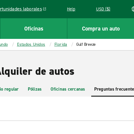
rtunidades laborales
Help
USD ($)
k opens in a new window
Oficinas
Compra un auto
mundo
Estados Unidos
Florida
Gulf Breeze
lquiler de autos
io regular
Pólizas
Oficinas cercanas
Preguntas frecuent