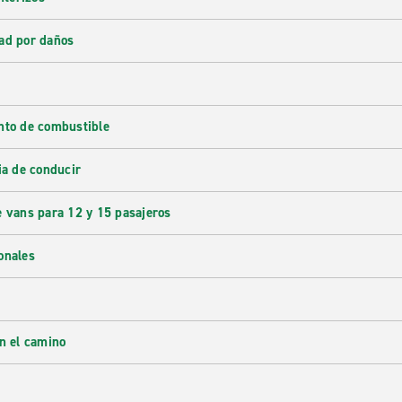
ad por daños
nto de combustible
ia de conducir
e vans para 12 y 15 pasajeros
onales
en el camino