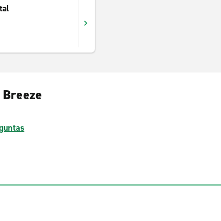
tal
f Breeze
guntas