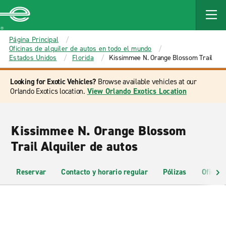
MAIN
CONTENT
Enterprise
Página Principal
Oficinas de alquiler de autos en todo el mundo
Estados Unidos
Florida
Kissimmee N. Orange Blossom Trail
Looking for Exotic Vehicles?
Browse available vehicles at our
Orlando Exotics location.
View Orlando Exotics Location
Kissimmee N. Orange Blossom
Trail Alquiler de autos
Reservar
Contacto y horario regular
Pólizas
Oficina