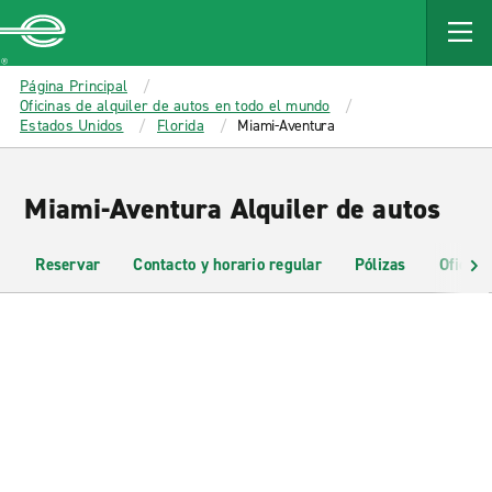
MAIN
CONTENT
Enterprise
Página Principal
Oficinas de alquiler de autos en todo el mundo
Estados Unidos
Florida
Miami-Aventura
Miami-Aventura Alquiler de autos
Reservar
Contacto y horario regular
Pólizas
Oficina