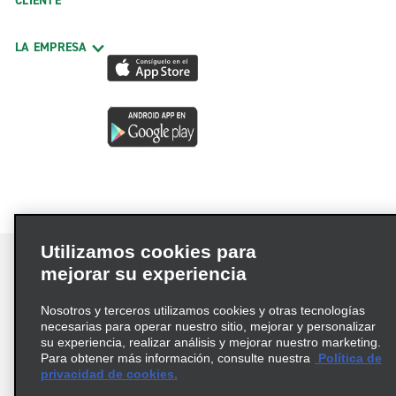
CLIENTE
LA EMPRESA
Utilizamos cookies para
mejorar su experiencia
Nosotros y terceros utilizamos cookies y otras tecnologías
Términos de uso
Política de privacidad
necesarias para operar nuestro sitio, mejorar y personalizar
Política de cookies
su experiencia, realizar análisis y mejorar nuestro marketing.
Para obtener más información, consulte nuestra
Política de
Información de Salud del Consumidor
privacidad de cookies.
Opciones de privacidad
AdChoices