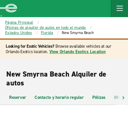
MAIN
CONTENT
Enterprise
Página Principal
Oficinas de alquiler de autos en todo el mundo
Estados Unidos
Florida
New Smyrna Beach
Looking for Exotic Vehicles?
Browse available vehicles at our
Orlando Exotics location.
View Orlando Exotics Location
New Smyrna Beach Alquiler de
autos
Reservar
Contacto y horario regular
Pólizas
Oficina