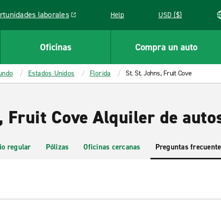
rtunidades laborales
Help
USD ($)
k opens in a new window
Oficinas
Compra un auto
mundo
Estados Unidos
Florida
St. St. Johns, Fruit Cove
, Fruit Cove Alquiler de auto
io regular
Pólizas
Oficinas cercanas
Preguntas frecuent