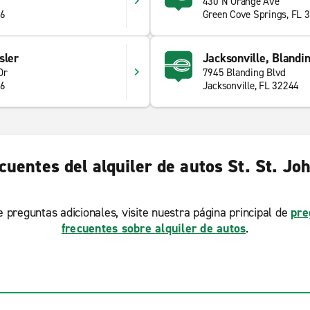
430 N Orange Ave
56
Green Cove Springs, FL 
sler
Jacksonville, Blandin
Dr
7945 Blanding Blvd
56
Jacksonville, FL 32244
uentes del alquiler de autos St. St. Jo
ne preguntas adicionales, visite nuestra página principal de
pre
frecuentes sobre alquiler de autos
.