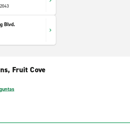
32043
g Blvd.
hns, Fruit Cove
guntas