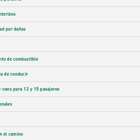
nterizos
ad por daños
nto de combustible
ia de conducir
e vans para 12 y 15 pasajeros
onales
en el camino