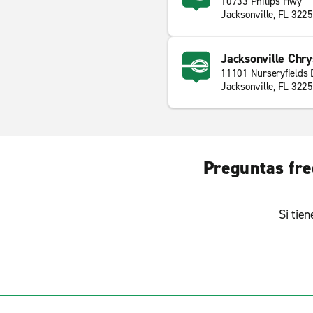
10733 Philips Hwy
Jacksonville, FL 322
Jacksonville Chry
11101 Nurseryfields 
Jacksonville, FL 322
Preguntas frec
Si tie