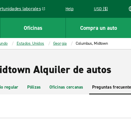
rtunidades laborales
Help
USD ($)
k opens in a new window
Oficinas
Compra un auto
mundo
Estados Unidos
Georgia
Columbus, Midtown
dtown Alquiler de autos
io regular
Pólizas
Oficinas cercanas
Preguntas frecuent