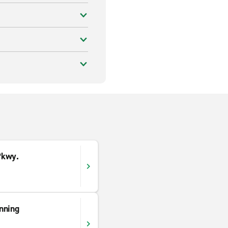
Pkwy.
nning