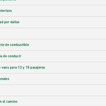
nterizos
ad por daños
nto de combustible
ia de conducir
e vans para 12 y 15 pasajeros
onales
en el camino