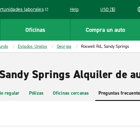
rtunidades laborales
Help
USD ($)
k opens in a new window
Oficinas
Compra un auto
mundo
Estados Unidos
Georgia
Roswell Rd., Sandy Springs
 Sandy Springs Alquiler de a
io regular
Pólizas
Oficinas cercanas
Preguntas frecuent