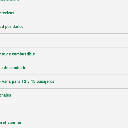
nterizos
ad por daños
nto de combustible
ia de conducir
e vans para 12 y 15 pasajeros
onales
en el camino