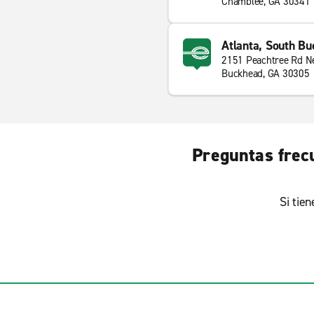
Chamblee, GA 30341
Atlanta, South B
2151 Peachtree Rd N
Buckhead, GA 30305
Preguntas frecu
Si tie