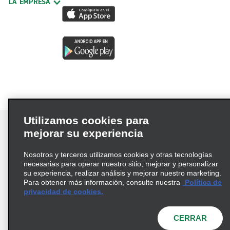
LA EMPRESA
Utilizamos cookies para
mejorar su experiencia
Nosotros y terceros utilizamos cookies y otras tecnologías
Términos de uso
Política de privacidad
necesarias para operar nuestro sitio, mejorar y personalizar
Política de cookies
su experiencia, realizar análisis y mejorar nuestro marketing.
Para obtener más información, consulte nuestra
Política de
Información de Salud del Consumidor
privacidad de cookies.
Opciones de privacidad
AdChoices
© 2026 Enterprise Holdings, Inc. Todos los derechos
CERRAR