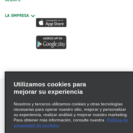
LA EMPRESA
Utilizamos cookies para
mejorar su experiencia
Nosotros y terceros utilizamos cookies y otras tecnologías
Términos de uso
Política de privacidad
necesarias para operar nuestro sitio, mejorar y personalizar
Política de cookies
su experiencia, realizar análisis y mejorar nuestro marketing.
Para obtener más información, consulte nuestra
Política de
Información de Salud del Consumidor
privacidad de cookies.
Opciones de privacidad
AdChoices