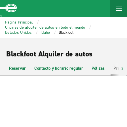
MAIN
CONTENT
Enterprise
Página Principal
Oficinas de alquiler de autos en todo el mundo
Estados Unidos
Idaho
Blackfoot
Blackfoot Alquiler de autos
Reservar
Contacto y horario regular
Pólizas
Pregun