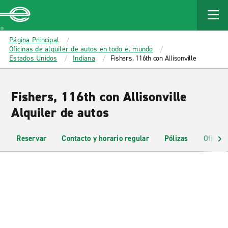
MAIN
CONTENT
Enterprise
Página Principal
Oficinas de alquiler de autos en todo el mundo
Estados Unidos
Indiana
Fishers, 116th con Allisonville
Fishers, 116th con Allisonville
Alquiler de autos
Reservar
Contacto y horario regular
Pólizas
Oficina