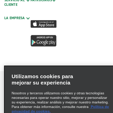
SERVICIO AL
PATROCINIOS
CLIENTE
LA EMPRESA
Utilizamos cookies para
mejorar su experiencia
Nosotros y terceros utilizamos cookies y otras tecnologías
Términos de uso
Política de privacidad
necesarias para operar nuestro sitio, mejorar y personalizar
Política de cookies
su experiencia, realizar análisis y mejorar nuestro marketing.
Para obtener más información, consulte nuestra
Política de
Información de Salud del Consumidor
privacidad de cookies.