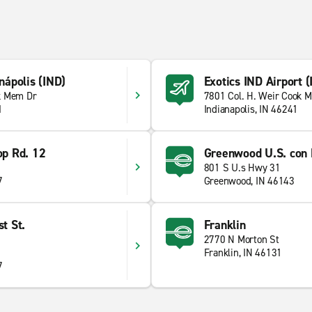
anápolis (IND)
Exotics IND Airport (
k Mem Dr
7801 Col. H. Weir Cook M
1
Indianapolis, IN 46241
op Rd. 12
Greenwood U.S. con
801 S U.s Hwy 31
7
Greenwood, IN 46143
st St.
Franklin
2770 N Morton St
Franklin, IN 46131
7