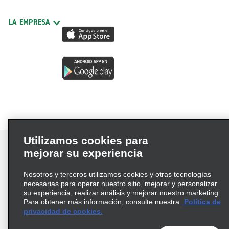
LA EMPRESA
Utilizamos cookies para
mejorar su experiencia
Nosotros y terceros utilizamos cookies y otras tecnologías
Términos de uso
Política de privacidad
necesarias para operar nuestro sitio, mejorar y personalizar
Política de cookies
su experiencia, realizar análisis y mejorar nuestro marketing.
Para obtener más información, consulte nuestra
Política de
Información de Salud del Consumidor
privacidad de cookies.
Opciones de privacidad
AdChoices