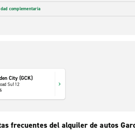
lidad complementaria
den City (GCK)
Road Su112
46
as frecuentes del alquiler de autos Gar