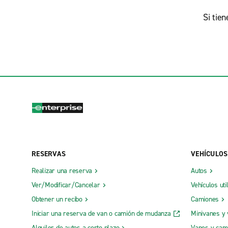
Si tie
RESERVAS
VEHÍCULOS
Realizar una reserva
Autos
Ver/Modificar/Cancelar
Vehículos uti
Obtener un recibo
Camiones
Iniciar una reserva de van o camión de mudanza
Minivanes y
Alquiler de autos a corto plazo
Vanes y cam