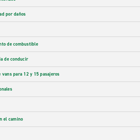
ad por daños
nto de combustible
ia de conducir
e vans para 12 y 15 pasajeros
onales
en el camino