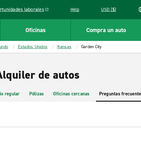
rtunidades laborales
Help
USD ($)
k opens in a new window
Oficinas
Compra un auto
mundo
Estados Unidos
Kansas
Garden City
lquiler de autos
io regular
Pólizas
Oficinas cercanas
Preguntas frecuent