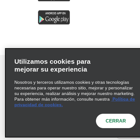
Utilizamos cookies para
mejorar su experiencia
Nosotros y terceros utilizamos cookies y otras tecnologías
Términos de uso
Política de privacidad
necesarias para operar nuestro sitio, mejorar y personalizar
Política de cookies
su experiencia, realizar análisis y mejorar nuestro marketing.
Para obtener más información, consulte nuestra
Política de
Información de Salud del Consumidor
privacidad de cookies.
Opciones de privacidad
AdChoices
© 2026 Enterprise Holdings, Inc. Todos los derechos
CERRAR
reservados