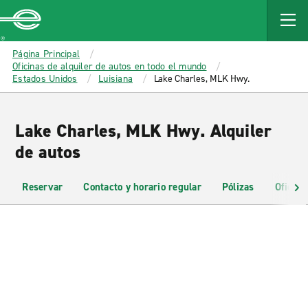
MAIN
CONTENT
Enterprise
Página Principal
Oficinas de alquiler de autos en todo el mundo
Estados Unidos
Luisiana
Lake Charles, MLK Hwy.
Lake Charles, MLK Hwy. Alquiler
de autos
Reservar
Contacto y horario regular
Pólizas
Oficina