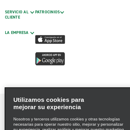
SERVICIO AL
PATROCINIOS
CLIENTE
LA EMPRESA
Utilizamos cookies para
mejorar su experiencia
Nosotros y terceros utilizamos cookies y otras tecnologías
Términos de uso
Política de privacidad
necesarias para operar nuestro sitio, mejorar y personalizar
Política de cookies
su experiencia, realizar análisis y mejorar nuestro marketing.