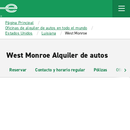
MAIN
CONTENT
Enterprise
Página Principal
Oficinas de alquiler de autos en todo el mundo
Estados Unidos
Luisiana
West Monroe
West Monroe Alquiler de autos
Reservar
Contacto y horario regular
Pólizas
Oficina