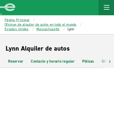
MAIN
CONTENT
Enterprise
Página Principal
Oficinas de alquiler de autos en todo el mundo
Estados Unidos
Massachusetts
Lynn
Lynn Alquiler de autos
Reservar
Contacto y horario regular
Pólizas
Oficina